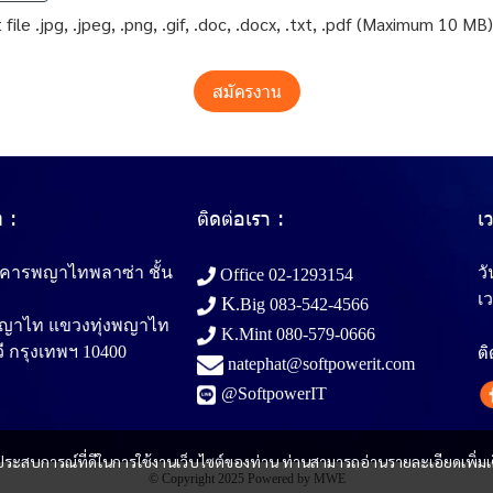
file .jpg, .jpeg, .png, .gif, .doc, .docx, .txt, .pdf (Maximum 10 MB)
สมัครงาน
ท :
ติดต่อเรา :
เ
าคารพญาไทพลาซ่า ชั้น
วั
Office
02-1293154
เว
K
.Big
083-542-4566
พญาไท แขวงทุ่งพญาไท
K.Mint
080-579-0666
ต
ี กรุงเทพฯ 10400
natephat@softpowerit.com
@SoftpowerIT
และประสบการณ์ที่ดีในการใช้งานเว็บไซต์ของท่าน ท่านสามารถอ่านรายละเอียดเพิ่มเ
© Copyright 2025 Powered by MWE